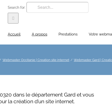
Search for:
Accueil
A propos
Prestations
Votre webma
Webmaster Occitanie | Creation site internet
Webmaster Gard | Creatio
 30320 dans le département Gard et vous
r la création d’un site internet.