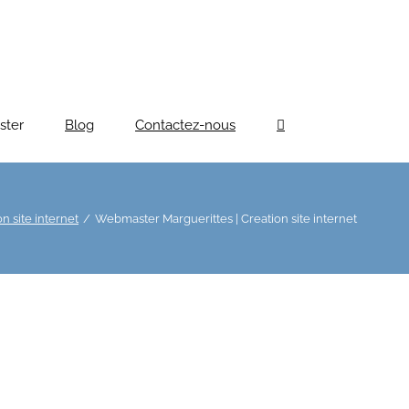
ster
Blog
Contactez-nous
n site internet
Webmaster Marguerittes | Creation site internet