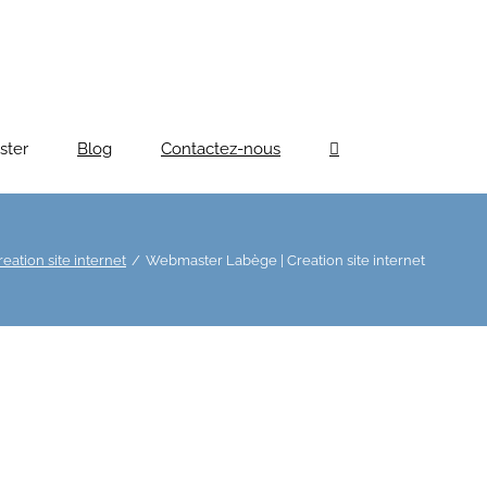
ster
Blog
Contactez-nous
ation site internet
Webmaster Labège | Creation site internet