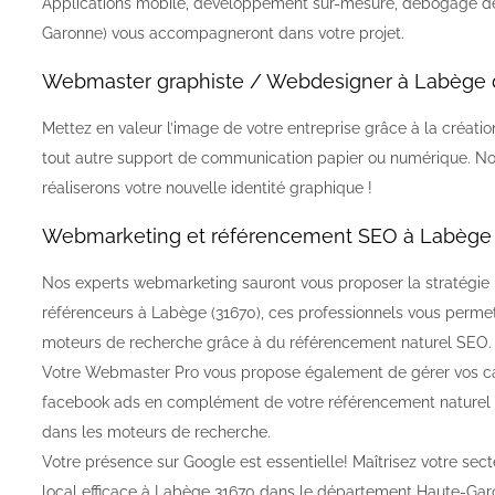
Applications mobile, développement sur-mesure, débogage de
Garonne) vous accompagneront dans votre projet.
Webmaster graphiste / Webdesigner à Labège 
Mettez en valeur l’image de votre entreprise grâce à la créatio
tout autre support de communication papier ou numérique. N
réaliserons votre nouvelle identité graphique !
Webmarketing et référencement SEO à Labège 
Nos experts webmarketing sauront vous proposer la stratégie l
référenceurs à Labège (31670), ces professionnels vous perme
moteurs de recherche grâce à du référencement naturel SEO.
Votre Webmaster Pro vous propose également de gérer vos 
facebook ads en complément de votre référencement naturel af
dans les moteurs de recherche.
Votre présence sur Google est essentielle! Maîtrisez votre se
local efficace à Labège 31670 dans le département Haute-Gar