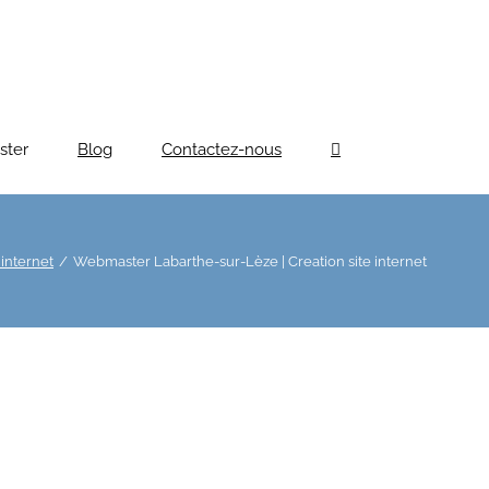
ster
Blog
Contactez-nous
internet
Webmaster Labarthe-sur-Lèze | Creation site internet