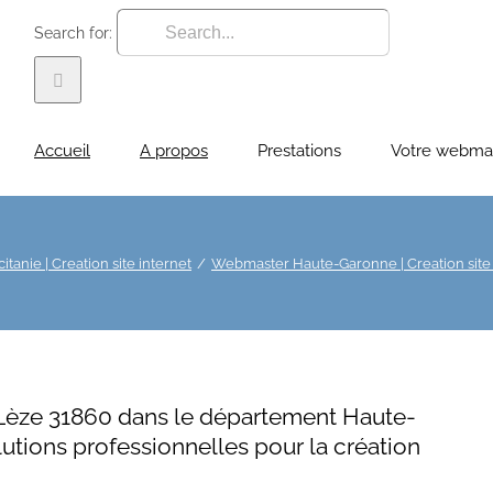
Search for:
Accueil
A propos
Prestations
Votre webma
anie | Creation site internet
Webmaster Haute-Garonne | Creation site 
r-Lèze 31860 dans le département Haute-
lutions professionnelles pour la création