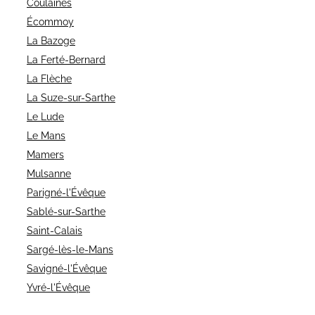
Coulaines
Écommoy
La Bazoge
La Ferté-Bernard
La Flèche
La Suze-sur-Sarthe
Le Lude
Le Mans
Mamers
Mulsanne
Parigné-l'Évêque
Sablé-sur-Sarthe
Saint-Calais
Sargé-lès-le-Mans
Savigné-l'Évêque
Yvré-l'Évêque