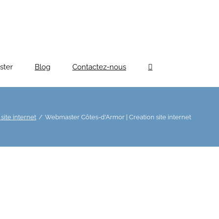
ster
Blog
Contactez-nous
ite internet
Webmaster Côtes-d'Armor | Creation site internet