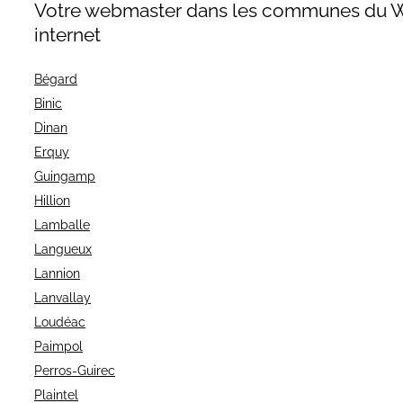
Votre webmaster dans les communes du We
internet
Bégard
Binic
Dinan
Erquy
Guingamp
Hillion
Lamballe
Langueux
Lannion
Lanvallay
Loudéac
Paimpol
Perros-Guirec
Plaintel