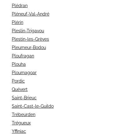
Plédran
Pléneuf-Val-André
Plérin
Pleslin-Trigavou
Plestin-les-Grèves
Pleumeur-Bodou
Ploufragan
Plouha
Ploumagoar
Pordic
Quévert
Saint-Brieuc
Saint-Cast-le-Guildo
Trébeurden
Trégueux
Yffiniac