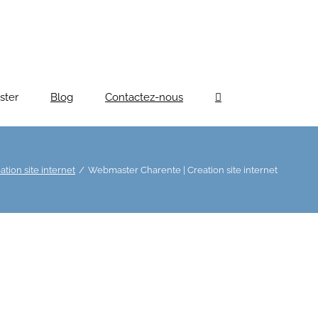
ster
Blog
Contactez-nous
tion site internet
Webmaster Charente | Creation site internet